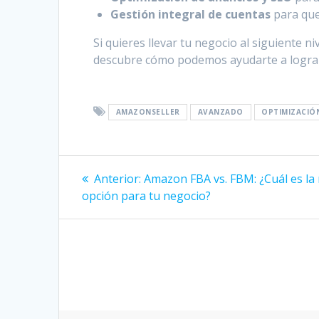
Gestión integral de cuentas
para que
Si quieres llevar tu negocio al siguiente 
descubre cómo podemos ayudarte a lograr
AMAZONSELLER
AVANZADO
OPTIMIZACIÓ
Navegación
Post
Anterior:
Amazon FBA vs. FBM: ¿Cuál es la
anterior:
de
opción para tu negocio?
entradas