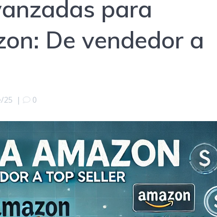
vanzadas para
on: De vendedor a
e/25
|
0