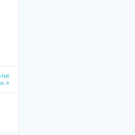
a tus
os