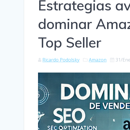
Estrategias a
dominar Amaz
Top Seller
Ricardo Podolsky
Amazon
31/En