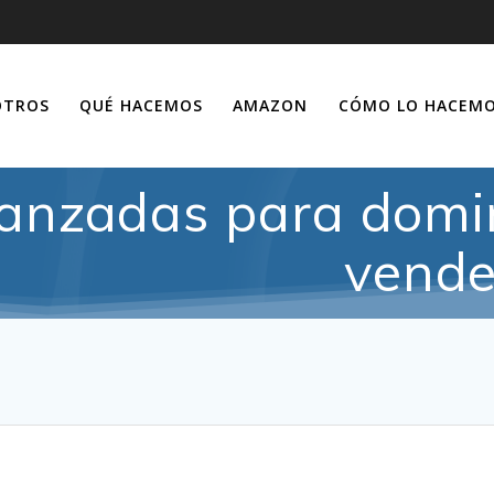
OTROS
QUÉ HACEMOS
AMAZON
CÓMO LO HACEM
vanzadas para dom
vende