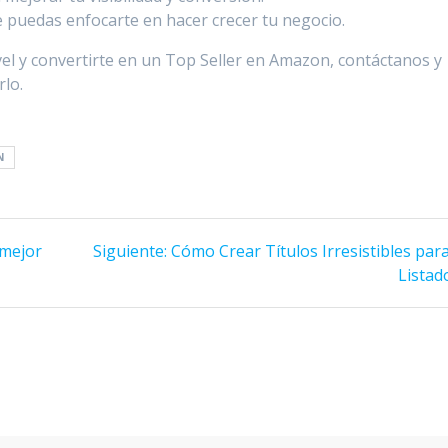
 puedas enfocarte en hacer crecer tu negocio.
nivel y convertirte en un Top Seller en Amazon, contáctanos y
lo.
N
Siguiente
 mejor
Siguiente:
Cómo Crear Títulos Irresistibles par
post:
Listad