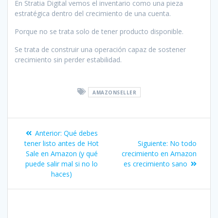
En Stratia Digital vemos el inventario como una pieza
estratégica dentro del crecimiento de una cuenta.
Porque no se trata solo de tener producto disponible.
Se trata de construir una operación capaz de sostener
crecimiento sin perder estabilidad.
AMAZONSELLER
Navegación
Post
Anterior:
Qué debes
de
anterior:
Siguiente
tener listo antes de Hot
Siguiente:
No todo
post:
Sale en Amazon (y qué
crecimiento en Amazon
entradas
puede salir mal si no lo
es crecimiento sano
haces)