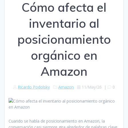
Cómo afecta el
inventario al
posicionamiento
orgánico en
Amazon
Ricardo Podolsky
Amazon
11/May/26
|
0
Cuando se habla de posicionamiento en Amazon, la
conversación casi siempre gira alrededor de palabras clave,