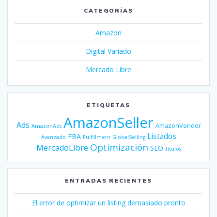
CATEGORÍAS
Amazon
Digital Variado
Mercado Libre
ETIQUETAS
AmazonSeller
Ads
AmazonVendor
AmazonAds
Listados
FBA
Avanzado
Fulfillment
GlobalSelling
Optimización
MercadoLibre
SEO
Titulos
ENTRADAS RECIENTES
El error de optimizar un listing demasiado pronto