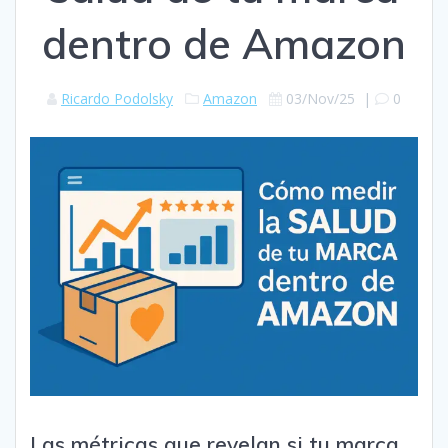
dentro de Amazon
Ricardo Podolsky
Amazon
03/Nov/25
|
0
Las métricas que revelan si tu marca