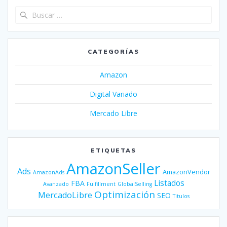
Buscar:
CATEGORÍAS
Amazon
Digital Variado
Mercado Libre
ETIQUETAS
AmazonSeller
Ads
AmazonVendor
AmazonAds
Listados
FBA
Avanzado
Fulfillment
GlobalSelling
Optimización
MercadoLibre
SEO
Titulos