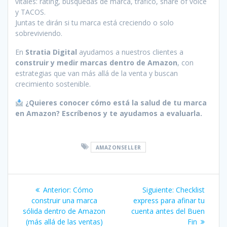
vitales: rating, búsquedas de marca, tráfico, share of voice
y TACOS.
Juntas te dirán si tu marca está creciendo o solo
sobreviviendo.
En
Stratia Digital
ayudamos a nuestros clientes a
construir y medir marcas dentro de Amazon
, con
estrategias que van más allá de la venta y buscan
crecimiento sostenible.
¿Quieres conocer cómo está la salud de tu marca
en Amazon? Escríbenos y te ayudamos a evaluarla.
AMAZONSELLER
Navegación
Post
Siguiente
Anterior:
Cómo
Siguiente:
Checklist
de
anterior:
post:
construir una marca
express para afinar tu
sólida dentro de Amazon
cuenta antes del Buen
entradas
(más allá de las ventas)
Fin