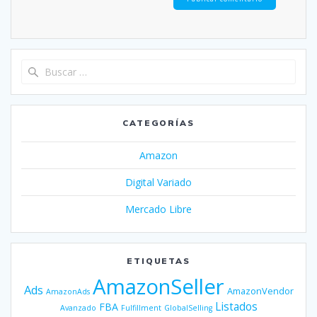
Buscar:
CATEGORÍAS
Amazon
Digital Variado
Mercado Libre
ETIQUETAS
AmazonSeller
Ads
AmazonVendor
AmazonAds
Listados
FBA
Avanzado
Fulfillment
GlobalSelling