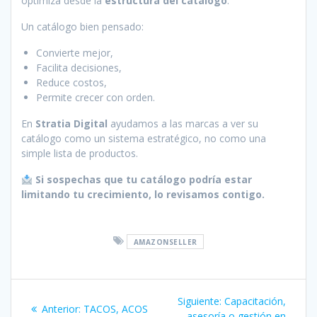
optimiza desde la
estructura del catálogo
.
Un catálogo bien pensado:
Convierte mejor,
Facilita decisiones,
Reduce costos,
Permite crecer con orden.
En
Stratia Digital
ayudamos a las marcas a ver su
catálogo como un sistema estratégico, no como una
simple lista de productos.
Si sospechas que tu catálogo podría estar
limitando tu crecimiento, lo revisamos contigo.
AMAZONSELLER
Navegación
Siguiente
Siguiente:
Capacitación,
Post
Anterior:
TACOS, ACOS
post:
asesoría o gestión en