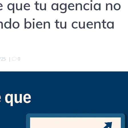
e que tu agencia no
ndo bien tu cuenta
/25
|
0