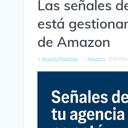
Las señales d
está gestiona
de Amazon
Ricardo Podolsky
Amazon
01/Dic