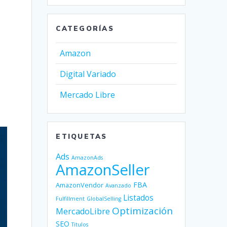
CATEGORÍAS
Amazon
Digital Variado
Mercado Libre
ETIQUETAS
Ads
AmazonAds
AmazonSeller
FBA
AmazonVendor
Avanzado
Listados
Fulfillment
GlobalSelling
Optimización
MercadoLibre
SEO
Titulos