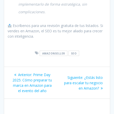
implementarlo de forma estratégica, sin
complicaciones.
Escríbenos para una revisión gratuita de tus listados. Si
vendes en Amazon, el SEO es tu mejor aliado para crecer
con inteligencia.
AMAZONSELLER
SEO
Navegación
Post
Anterior:
Prime Day
Siguiente
Siguiente:
¿Estás listo
de
anterior:
2025: Cómo preparar tu
post:
para escalar tu negocio
marca en Amazon para
en Amazon?
entradas
el evento del año