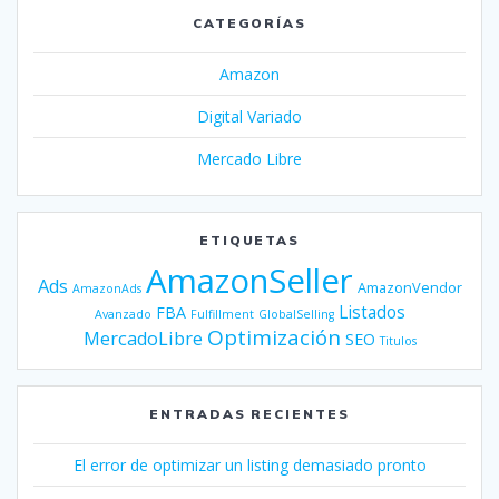
CATEGORÍAS
Amazon
Digital Variado
Mercado Libre
ETIQUETAS
AmazonSeller
Ads
AmazonVendor
AmazonAds
Listados
FBA
Avanzado
Fulfillment
GlobalSelling
Optimización
MercadoLibre
SEO
Titulos
ENTRADAS RECIENTES
El error de optimizar un listing demasiado pronto