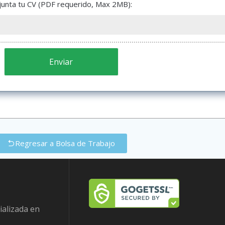
junta tu CV (PDF requerido, Max 2MB):
Regresar a Bolsa de Trabajo
ializada en